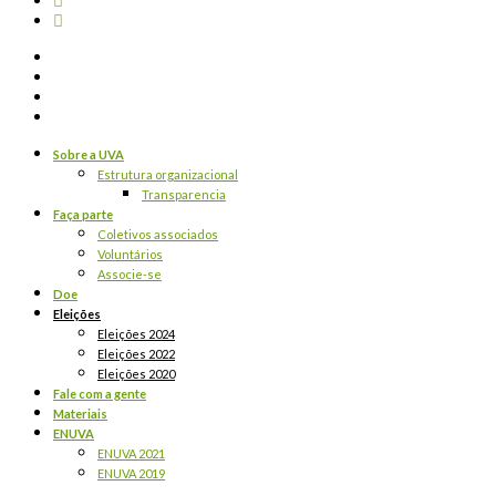
Sobre a UVA
Estrutura organizacional
Transparencia
Faça parte
Coletivos associados
Voluntários
Associe-se
Doe
Eleições
Eleições 2024
Eleições 2022
Eleições 2020
Fale com a gente
Materiais
ENUVA
ENUVA 2021
ENUVA 2019