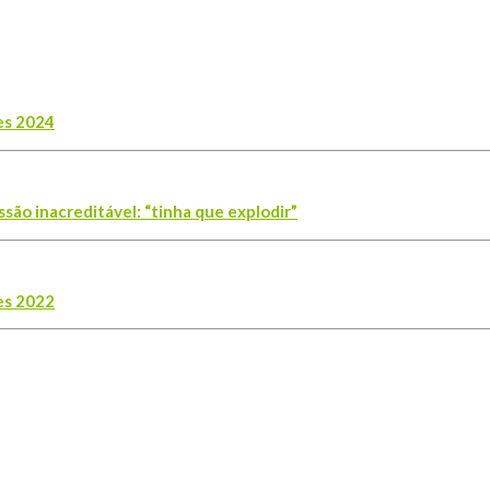
es 2024
ssão inacreditável: “tinha que explodir”
es 2022